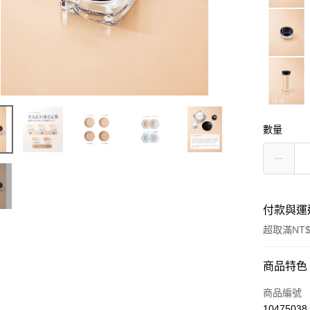
數量
付款與運
超取滿NT$
付款方式
商品特色
信用卡一
商品編號
10475038