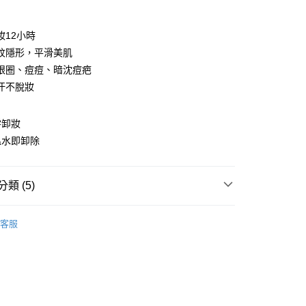
期付款
0 利率 每期
NT$1,116
21家銀行
妝12小時
庫商業銀行
第一商業銀行
紋隱形，平滑美肌
付款
業銀行
彰化商業銀行
眼圈、痘痘、暗沈痘疤
業儲蓄銀行
台北富邦商業銀行
汗不脫妝
華商業銀行
兆豐國際商業銀行
小企業銀行
台中商業銀行
台灣）商業銀行
華泰商業銀行
零卸妝
業銀行
遠東國際商業銀行
溫水即卸除
業銀行
永豐商業銀行
y
業銀行
星展（台灣）商業銀行
際商業銀行
中國信託商業銀行
類 (5)
天信用卡公司
分期
| 超值美妝組
客服
推薦
你分期使用說明】
享後付
由台灣大哥大提供，台灣大哥大用戶可立即使用無須另外申請。
式選擇「大哥付你分期」，訂單成立後會自動跳轉到大哥付的交易
證手機門號後，選擇欲分期的期數、繳款截止日，確認付款後即
FTEE先享後付」】
。
先享後付是「在收到商品之後才付款」的支付方式。 讓您購物簡單
准額度、可分期數及費用金額請依後續交易確認頁面所載為準。
心！
| 打造完美底妝