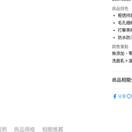
信用卡分
商品特色
3 期 
輕透持
合作金
毛孔細
超商取貨
華南商
打擊黑
LINE Pay
上海商
防水防
國泰世
Apple Pay
銷售重點
臺灣中
匯豐（
無添加，
悠遊付
聯邦商
洗面乳＋
元大商
Google Pa
玉山商
台新國
全盈+PAY
商品相關分
台灣樂
大哥付你
套組優惠 
相關說明
分享
人氣商品
【大哥付
AFTEE先
1.本服務
礦物底妝
2.付款方
相關說明
流程，驗
【關於「A
商品總覽
ATM付款
完成交易
AFTEE
3.實際核
說明
商品規格
相關推薦
便利好安
新手必收 