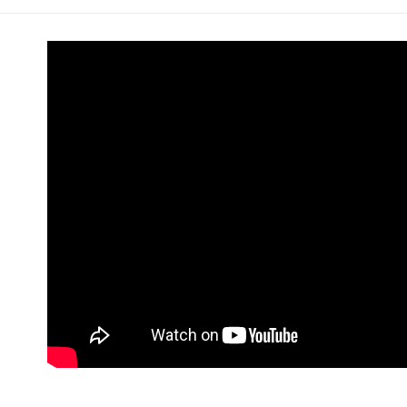
4.訂單成
１．簡單
消。如遇
２．便利
運送方式
無法說明
３．安心
【繳款方
全家取貨
1.分期款
【「AFT
醒簡訊。
每筆NT$6
１．於結帳
2.透過簡
付」結帳
帳／街口支
付款後全
２．訂單
３．收到繳
每筆NT$6
【注意事
／ATM／
1.本服務
※ 請注意
萊爾富取
用戶於交
絡購買商品
款買賣價
先享後付
每筆NT$7
2.基於同
※ 交易是
資料（包
是否繳費成
付款後萊
用，由本
付客戶支
每筆NT$7
3.完整用
【注意事
7-11取貨
１．透過由
交易，需
每筆NT$6
求債權轉
２．關於
付款後7-1
https://aft
每筆NT$6
３．未成
「AFTE