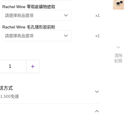
Rachel Wine 零瑕疵礦物遮瑕
請選擇商品選項
x1
Rachel Wine 毛孔隱形妝前粉
請選擇商品選項
x1
清除
紀錄
送方式
1,500免運
次付款