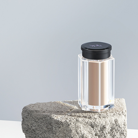
宅配
任。
４．使用「
每筆NT$1
即時審查
結果請求
海外宅配
５．嚴禁
形，恩沛
動。