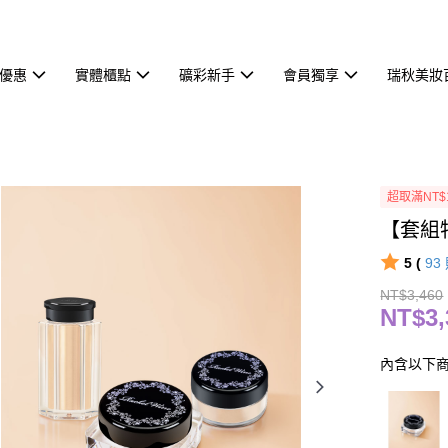
優惠
實體櫃點
礦彩新手
會員獨享
瑞秋美妝
超取滿NT$
【套組特
5 (
93
NT$3,460
NT$3,
內含以下