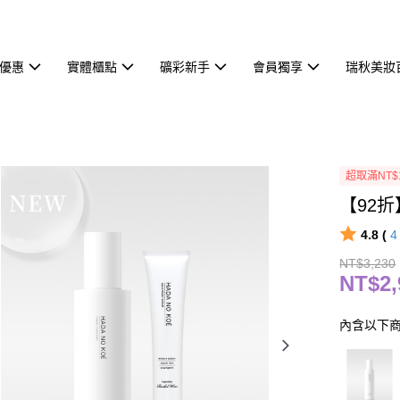
優惠
實體櫃點
礦彩新手
會員獨享
瑞秋美妝
超取滿NT$
【92折
4.8 (
NT$3,230
NT$2,
內含以下