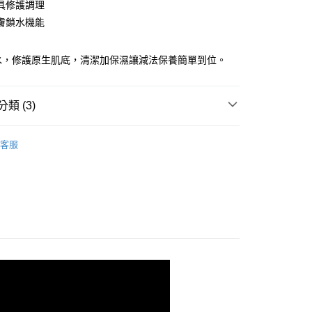
庫商業銀行
第一商業銀行
具修護調理
付款
業銀行
彰化商業銀行
膚鎖水機能
業儲蓄銀行
台北富邦商業銀行
華商業銀行
兆豐國際商業銀行
補水，修護原生肌底，清潔加保濕讓減法保養簡單到位。
小企業銀行
台中商業銀行
台灣）商業銀行
華泰商業銀行
業銀行
遠東國際商業銀行
類 (3)
業銀行
永豐商業銀行
y
業銀行
星展（台灣）商業銀行
際商業銀行
中國信託商業銀行
客服
天信用卡公司
分期
| 超值美妝組
你分期使用說明】
享後付
由台灣大哥大提供，台灣大哥大用戶可立即使用無須另外申請。
式選擇「大哥付你分期」，訂單成立後會自動跳轉到大哥付的交易
證手機門號後，選擇欲分期的期數、繳款截止日，確認付款後即
FTEE先享後付」】
。
先享後付是「在收到商品之後才付款」的支付方式。 讓您購物簡單
准額度、可分期數及費用金額請依後續交易確認頁面所載為準。
心！
立30分鐘內，如未前往確認交易或遇審核未通過，訂單將自動取
：不需註冊會員、不需綁卡、不需儲值。
「轉專審核」未通過狀況，表示未達大哥付你分期系統評分，恕
：只要手機號碼，簡訊認證，即可結帳。
評估內容。
：先確認商品／服務後，再付款。
式說明】