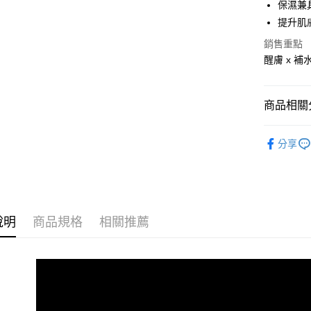
合作金
保濕兼
超商取貨
華南商
提升肌
LINE Pay
上海商
銷售重點
國泰世
Apple Pay
醒膚 x 
臺灣中
匯豐（
悠遊付
聯邦商
商品相關分
元大商
Google Pa
玉山商
肌膚保養
台新國
全盈+PAY
分享
台灣樂
商品總覽
大哥付你
相關說明
套組優惠 
【大哥付
AFTEE先
1.本服務
2.付款方
相關說明
說明
商品規格
相關推薦
流程，驗
【關於「A
ATM付款
完成交易
AFTEE
3.實際核
便利好安
4.訂單成
１．簡單
消。如遇
２．便利
運送方式
無法說明
３．安心
【繳款方