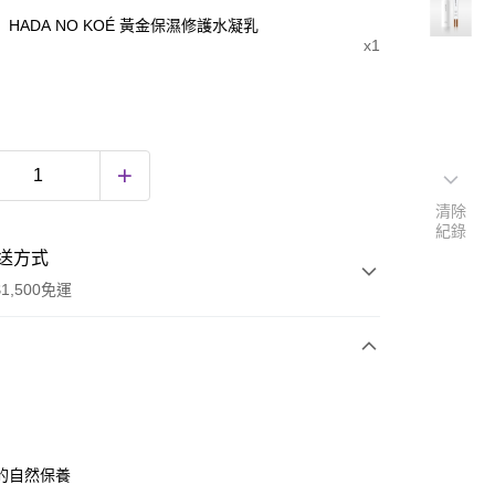
HADA NO KOÉ 黃金保濕修護水凝乳
x1
清除
紀錄
送方式
1,500免運
次付款
期付款
0 利率 每期
NT$993
21家銀行
的自然保養