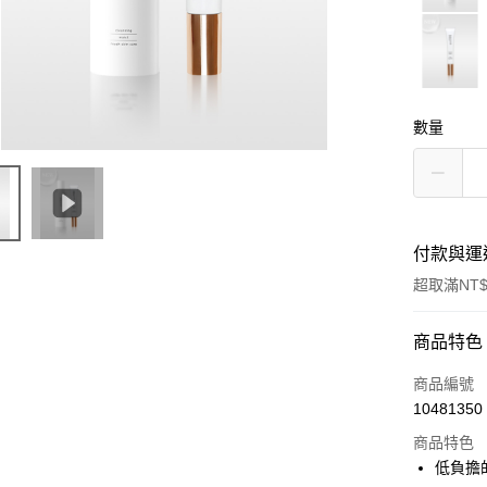
數量
付款與運
超取滿NT$
付款方式
商品特色
信用卡一
商品編號
10481350
信用卡分
商品特色
3 期 
低負擔