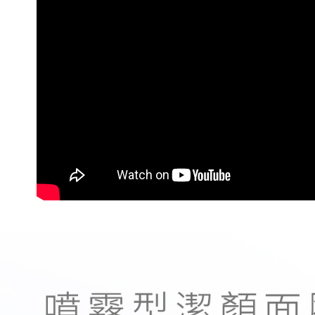
全家取貨
1.分期款
【「AFT
醒簡訊。
每筆NT$6
１．於結帳
2.透過簡
付」結帳
帳／街口支
付款後全
２．訂單
３．收到繳
每筆NT$6
【注意事
／ATM／
1.本服務
※ 請注意
萊爾富取
用戶於交
絡購買商品
款買賣價
先享後付
每筆NT$7
2.基於同
※ 交易是
資料（包
是否繳費成
付款後萊
用，由本
付客戶支
每筆NT$7
3.完整用
【注意事
7-11取貨
１．透過由
交易，需
每筆NT$6
求債權轉
２．關於
付款後7-1
https://aft
每筆NT$6
３．未成
「AFTE
宅配
任。
４．使用「
每筆NT$1
即時審查
結果請求