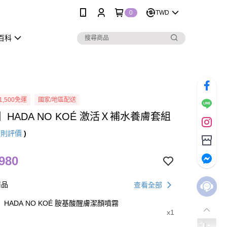
0
TWD
百科
1,500免運
國家/地區配送
】HADA NO KOÉ 激活Ｘ補水養膚套組
4
則評價
)
980
商品
查看全部
HADA NO KOÉ 胺基酸醒膚潔顏噴霧
x1