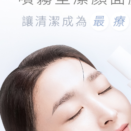
海外宅配
５．嚴禁
形，恩沛
動。