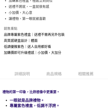
加購紫色禮盒，禮感立刻到位
華南商業銀行
彰化商業銀行
送禮不將就，一盒就很有感
LINE Pay
上海商業儲蓄銀行
台北富邦商業銀行
國泰世華商業銀行
兆豐國際商業銀行
小加價，大心意
Apple Pay
臺灣中小企業銀行
台中商業銀行
讓禮物，第一眼就被喜歡
匯豐（台灣）商業銀行
華泰商業銀行
悠遊付
聯邦商業銀行
遠東國際商業銀行
銷售重點
元大商業銀行
永豐商業銀行
Google Pay
品牌專屬紫色禮盒｜送禮不需再另外包裝
玉山商業銀行
星展（台灣）商業銀行
高質感硬盒設計｜體面
台新國際商業銀行
中國信託商業銀行
全盈+PAY
低調優雅紫色｜送人自用都好看
台灣樂天信用卡公司
大哥付你分期
加購價即可升級禮感｜小加價，大加分
相關說明
【大哥付你分期使用說明】
AFTEE先享後付
1.本服務由台灣大哥大提供，台灣大哥大用戶可立即使用無須另外申請。
2.付款方式選擇「大哥付你分期」，訂單成立後會自動跳轉到大哥付的交易
相關說明
詳細說明
商品規格
相關推薦
流程，驗證手機門號後，選擇欲分期的期數、繳款截止日，確認付款後即完
【關於「AFTEE先享後付」】
成交易。
ATM付款
AFTEE先享後付是「在收到商品之後才付款」的支付方式。 讓您購物簡單
3.實際核准額度、可分期數及費用金額請依後續交易確認頁面所載為準。
便利好安心！
4.訂單成立30分鐘內，如未前往確認交易或遇審核未通過，訂單將自動取
１．簡單：不需註冊會員、不需綁卡、不需儲值。
禮物的第一印象，比妳想像中更重要。
運送方式
消。如遇「轉專審核」未通過狀況，表示未達大哥付你分期系統評分，恕無
２．便利：只要手機號碼，簡訊認證，即可結帳。
法說明評估內容。
３．安心：先確認商品／服務後，再付款。
一眼就是品牌禮物。
全家取貨付款
【繳款方式說明】
專屬紫色禮盒，低調不浮誇。
1.分期款項不併入電信帳單，「大哥付你分期」於每月結算日後寄送繳費提