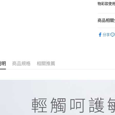
物彩妝使
台灣樂
大哥付你
相關說明
【大哥付
商品相關分
AFTEE先
1.本服務
2.付款方
相關說明
抗敏刷具
流程，驗
分享
【關於「A
ATM付款
完成交易
商品總覽
AFTEE
3.實際核
便利好安
4.訂單成
１．簡單
消。如遇
２．便利
運送方式
無法說明
３．安心
【繳款方
說明
商品規格
相關推薦
全家取貨
1.分期款
【「AFT
醒簡訊。
每筆NT$6
１．於結帳
2.透過簡
付」結帳
帳／街口支
付款後全
２．訂單
３．收到繳
每筆NT$6
【注意事
／ATM／
1.本服務
※ 請注意
萊爾富取
用戶於交
絡購買商品
款買賣價
先享後付
每筆NT$7
2.基於同
※ 交易是
資料（包
是否繳費成
付款後萊