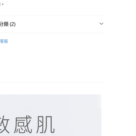
用。
天信用卡公司
分期
你分期使用說明】
類 (2)
享後付
由台灣大哥大提供，台灣大哥大用戶可立即使用無須另外申請。
式選擇「大哥付你分期」，訂單成立後會自動跳轉到大哥付的交易
與配件
證手機門號後，選擇欲分期的期數、繳款截止日，確認付款後即
客服
FTEE先享後付」】
。
先享後付是「在收到商品之後才付款」的支付方式。 讓您購物簡單
准額度、可分期數及費用金額請依後續交易確認頁面所載為準。
心！
立30分鐘內，如未前往確認交易或遇審核未通過，訂單將自動取
：不需註冊會員、不需綁卡、不需儲值。
「轉專審核」未通過狀況，表示未達大哥付你分期系統評分，恕
：只要手機號碼，簡訊認證，即可結帳。
評估內容。
：先確認商品／服務後，再付款。
式說明】
付款
項不併入電信帳單，「大哥付你分期」於每月結算日後寄送繳費提
EE先享後付」結帳流程】
0，滿NT$1,500(含以上)免運費
方式選擇「AFTEE先享後付」後，將跳轉至「AFTEE先享後
訊連結打開帳單後，可選擇「超商條碼／台灣大直營門市／銀行轉
頁面，進行簡訊認證並確認金額後，即可完成結帳。
付／iPASS MONEY」等通路繳費。
家取貨
成立數日內，您將收到繳費通知簡訊。
費通知簡訊後14天內，點擊此簡訊中的連結，可透過四大超商
0，滿NT$1,500(含以上)免運費
項】
網路銀行／等多元方式進行付款，方視為交易完成。
係由「台灣大哥大股份有限公司」（以下簡稱本公司）所提供，讓
：結帳手續完成當下不需立刻繳費，但若您需要取消訂單，請聯
貨付款
易時，得透過本服務購買商品或服務，並由商店將買賣／分期付
的店家。未經商家同意取消之訂單仍視為有效，需透過AFTEE
金債權讓與本公司後，依約使用本公司帳單繳交帳款。
繳納相關費用。
0，滿NT$1,500(含以上)免運費
意付款使用「大哥付你分期」之契約關係目的，商店將以您的個人
否成功請以「AFTEE先享後付 」之結帳頁面顯示為準，若有關於
含姓名、電話或地址）提供予台灣大哥大進項蒐集、處理及利
功／繳費後需取消欲退款等相關疑問，請聯繫「AFTEE先享後
爾富取貨