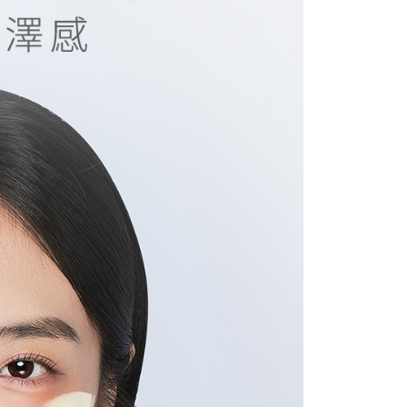
公司與您本人進行分期帳單所需資料之確認、核對及更正。
援中心」
https://netprotections.freshdesk.com/support/home
0，滿NT$1,500(含以上)免運費
戶服務條款，請詳閱以下連結：
https://oppay.tw/userRule
項】
付款
恩沛科技股份有限公司提供之「AFTEE先享後付」服務完成之
依本服務之必要範圍內提供個人資料，並將交易相關給付款項請
5，滿NT$1,500(含以上)免運費
讓予恩沛科技股份有限公司。
個人資料處理事宜，請瀏覽以下網址：
1取貨
ee.tw/terms/#terms3
5，滿NT$1,500(含以上)免運費
年的使用者請事先徵得法定代理人或監護人之同意方可使用
E先享後付」，若未經同意申辦者引起之損失，本公司不負相關責
AFTEE先享後付」時，將依據個別帳號之用戶狀況，依本公司
30，滿NT$2,500(含以上)免運費
核予不同之上限額度；若仍有額度不足之情形，本公司將視審查
用戶進行身份認證。
查看運費
一人註冊多個帳號或使用他人資訊註冊。若發現惡意使用之情
科技股份有限公司將有權停止該用戶之使用額度並採取法律行