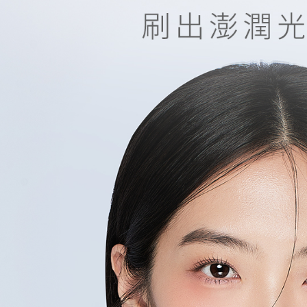
用，由本
付客戶支
每筆NT$7
3.完整用
【注意事
7-11取貨
１．透過由
交易，需
每筆NT$6
求債權轉
２．關於
付款後7-1
https://aft
每筆NT$6
３．未成
「AFTE
宅配
任。
４．使用「
每筆NT$1
即時審查
結果請求
海外宅配
５．嚴禁
形，恩沛
動。