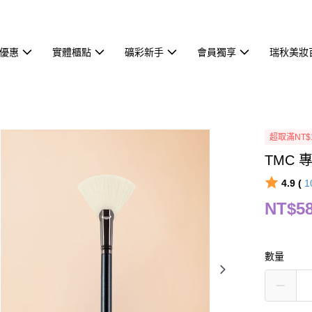
優惠
實體櫃點
礦彩新手
會員獨享
瑞秋美妝
超取滿NT$
TMC 
4.9 (
1
NT$5
數量