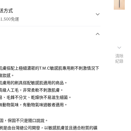
送方式
1,500免運
次付款
期付款
清除
紀錄
0 利率 每期
NT$193
21家銀行
肌膚搭配上極細濃密的T.M.C敏感肌專用刷不刺激情況下
庫商業銀行
第一商業銀行
緻妝感。
付款
業銀行
彰化商業銀行
肌膚用的刷具搭配敏感肌適用的商品。
業儲蓄銀行
台北富邦商業銀行
高級人工毛，非常柔軟不刺激肌膚。
華商業銀行
兆豐國際商業銀行
易、毛鋒不分叉、乾燥快不易滋生細菌。
小企業銀行
台中商業銀行
無動物氣味，有動物氣味過敏者適用。
台灣）商業銀行
華泰商業銀行
業銀行
遠東國際商業銀行
業銀行
永豐商業銀行
y
保固，保固不只是隨口說說。
業銀行
星展（台灣）商業銀行
化妝刷是由台灣總公司開發，以敏感肌膚並且適合粉質的礦
際商業銀行
中國信託商業銀行