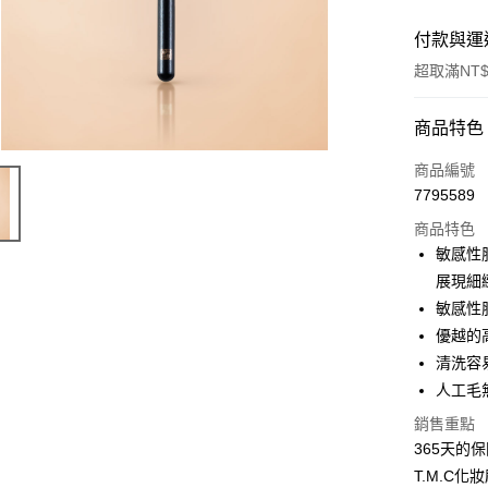
付款與運
超取滿NT$
付款方式
商品特色
信用卡一
商品編號
7795589
信用卡分
商品特色
3 期 
敏感性
合作金
展現細
超商取貨
華南商
敏感性
LINE Pay
上海商
優越的
國泰世
清洗容
Apple Pay
臺灣中
人工毛
匯豐（
悠遊付
聯邦商
銷售重點
元大商
Google Pa
365天的
玉山商
T.M.C
台新國
全盈+PAY