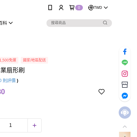
0
TWD
百科
1,500免運
國家/地區配送
專業扇形刷
0
則評價
)
80