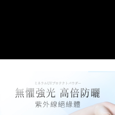
1.分期款項不併入電信帳單，「大哥付你分期」於每月結算日後寄送繳費提
每筆NT$60，滿NT$1,500(含以上)免運費
【「AFTEE先享後付」結帳流程】
醒簡訊。
１．於結帳方式選擇「AFTEE先享後付」後，將跳轉至「AFTEE先享後付」
2.透過簡訊連結打開帳單後，可選擇「超商條碼／台灣大直營門市／銀行轉
付款後全家取貨
結帳頁面，進行簡訊認證並確認金額後，即可完成結帳。
帳／街口支付／iPASS MONEY」等通路繳費。
２．訂單成立數日內，您將收到繳費通知簡訊。
每筆NT$60，滿NT$1,500(含以上)免運費
３．收到繳費通知簡訊後14天內，點擊此簡訊中的連結，可透過四大超商／
【注意事項】
ATM／網路銀行／等多元方式進行付款，方視為交易完成。
萊爾富取貨付款
1.本服務係由「台灣大哥大股份有限公司」（以下簡稱本公司）所提供，讓
※ 請注意：結帳手續完成當下不需立刻繳費，但若您需要取消訂單，請聯絡
用戶於交易時，得透過本服務購買商品或服務，並由商店將買賣／分期付款
每筆NT$70，滿NT$1,500(含以上)免運費
購買商品的店家。未經商家同意取消之訂單仍視為有效，需透過AFTEE先享
買賣價金債權讓與本公司後，依約使用本公司帳單繳交帳款。
後付繳納相關費用。
2.基於同意付款使用「大哥付你分期」之契約關係目的，商店將以您的個人
付款後萊爾富取貨
※ 交易是否成功請以「AFTEE先享後付 」之結帳頁面顯示為準，若有關於
資料（包含姓名、電話或地址）提供予台灣大哥大進項蒐集、處理及利用，
是否繳費成功／繳費後需取消欲退款等相關疑問，請聯繫「AFTEE先享後付
每筆NT$70，滿NT$1,500(含以上)免運費
由本公司與您本人進行分期帳單所需資料之確認、核對及更正。
客戶支援中心」
https://netprotections.freshdesk.com/support/home
3.完整用戶服務條款，請詳閱以下連結：
https://oppay.tw/userRule
7-11取貨付款
【注意事項】
１．透過由恩沛科技股份有限公司提供之「AFTEE先享後付」服務完成之交
每筆NT$65，滿NT$1,500(含以上)免運費
易，需依本服務之必要範圍內提供個人資料，並將交易相關給付款項請求債
權轉讓予恩沛科技股份有限公司。
付款後7-11取貨
２．關於個人資料處理事宜，請瀏覽以下網址：
每筆NT$65，滿NT$1,500(含以上)免運費
https://aftee.tw/terms/#terms3
３．未成年的使用者請事先徵得法定代理人或監護人之同意方可使用
宅配
「AFTEE先享後付」，若未經同意申辦者引起之損失，本公司不負相關責
任。
每筆NT$130，滿NT$2,500(含以上)免運費
４．使用「AFTEE先享後付」時，將依據個別帳號之用戶狀況，依本公司即
時審查核予不同之上限額度；若仍有額度不足之情形，本公司將視審查結果
海外宅配
查看運費