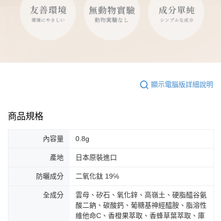
顯示電腦版詳細說明
商品規格
內容量
0.8g
產地
日本原裝進口
防曬成分
二氧化鈦 19℅
全成分
雲母、矽石、氧化鋅、高嶺土、硬脂醯谷氨
酸二鈉、碳酸鈣、葡糖基神經醯胺、脂溶性
維他命C、香橙果萃取、香蜂草葉萃取、庫