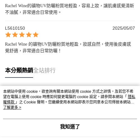
Rachel Wine的礦物UV防曬粉質地輕盈，容易上妝，讓肌膚感覺清新
不油膩，非常適合日常使用。
L5610150
2025/05/07
Rachel Wine 的礦物UV防曬粉質地輕盈，妝感自然，使用後皮膚感
覺舒適，非常適合日常防曬！
本分類熱銷
全站排行
本網站中使用 cookie，欲查詢有關本網站使用 cookie 方式之詳情，及若您不希
熱門標籤
望在電腦上使用 cookie 時應如何變更電腦的 cookie 設定，請參閱本網站「
隱私
權條款
」之 Cookie 聲明。您繼續使用本網站即表示您同意本公司得按本網站使
用條款之 Cookie 聲明使用 cookie。
了解更多 >
我知道了