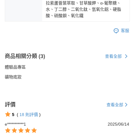
拉索蘆薈葉萃取、甘草酸鉀、α-葡聚糖、
水、丁二醇、二氧化鈦、氫氧化鋁、硬脂
酸、硫酸鋇、氧化鐵
客服
商品相關分類 (3)
查看全部
體驗品專區
礦物底妝
評價
查看全部
5
(
18
則評價
)
e***********1
2025/06/14