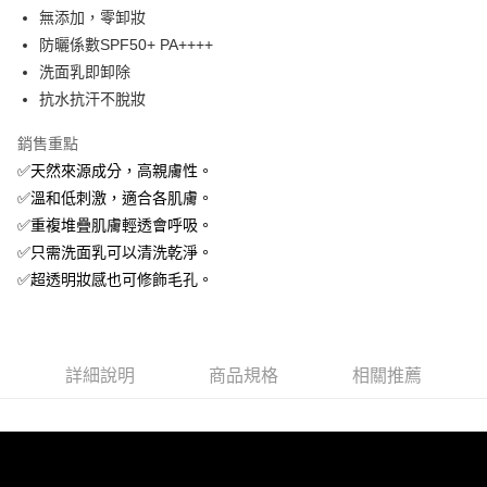
合作金庫商業銀行
第一商業銀行
超商取貨付款
無添加，零卸妝
華南商業銀行
彰化商業銀行
防曬係數SPF50+ PA++++
LINE Pay
上海商業儲蓄銀行
台北富邦商業銀行
國泰世華商業銀行
兆豐國際商業銀行
洗面乳即卸除
Apple Pay
臺灣中小企業銀行
台中商業銀行
抗水抗汗不脫妝
匯豐（台灣）商業銀行
華泰商業銀行
悠遊付
聯邦商業銀行
遠東國際商業銀行
銷售重點
元大商業銀行
永豐商業銀行
Google Pay
✅天然來源成分，高親膚性。
玉山商業銀行
星展（台灣）商業銀行
✅溫和低刺激，適合各肌膚。
台新國際商業銀行
中國信託商業銀行
全盈+PAY
✅重複堆疊肌膚輕透會呼吸。
台灣樂天信用卡公司
大哥付你分期
✅只需洗面乳可以清洗乾淨。
相關說明
✅超透明妝感也可修飾毛孔。
【大哥付你分期使用說明】
AFTEE先享後付
1.本服務由台灣大哥大提供，台灣大哥大用戶可立即使用無須另外申請。
2.付款方式選擇「大哥付你分期」，訂單成立後會自動跳轉到大哥付的交易
相關說明
流程，驗證手機門號後，選擇欲分期的期數、繳款截止日，確認付款後即完
【關於「AFTEE先享後付」】
詳細說明
商品規格
相關推薦
成交易。
ATM付款
AFTEE先享後付是「在收到商品之後才付款」的支付方式。 讓您購物簡單
3.實際核准額度、可分期數及費用金額請依後續交易確認頁面所載為準。
便利好安心！
4.訂單成立30分鐘內，如未前往確認交易或遇審核未通過，訂單將自動取
１．簡單：不需註冊會員、不需綁卡、不需儲值。
運送方式
消。如遇「轉專審核」未通過狀況，表示未達大哥付你分期系統評分，恕無
２．便利：只要手機號碼，簡訊認證，即可結帳。
法說明評估內容。
３．安心：先確認商品／服務後，再付款。
全家取貨付款
【繳款方式說明】