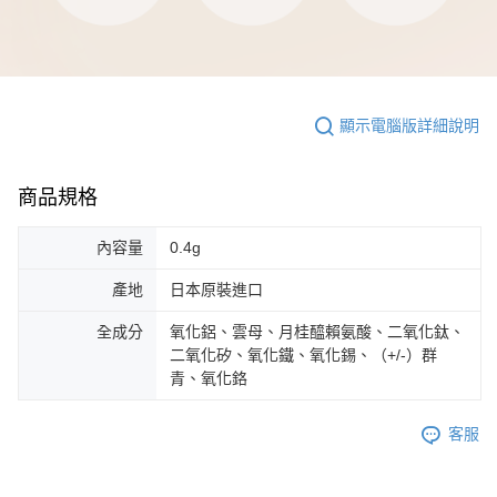
顯示電腦版詳細說明
商品規格
內容量
0.4g
產地
日本原裝進口
全成分
氧化鋁、雲母、月桂醯賴氨酸、二氧化鈦、
二氧化矽、氧化鐵、氧化錫、（+/-）群
青、氧化鉻
客服