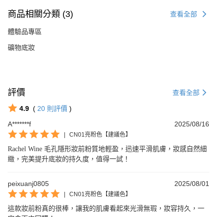
商品相關分類 (3)
查看全部
體驗品專區
礦物底妝
評價
查看全部
4.9
(
20
則評價
)
A*******f
2025/08/16
|
CN01亮粉色【建議色】
Rachel Wine 毛孔隱形妝前粉質地輕盈，迅速平滑肌膚，妝感自然細
緻，完美提升底妝的持久度，值得一試！
peixuanj0805
2025/08/01
|
CN01亮粉色【建議色】
這款妝前粉真的很棒，讓我的肌膚看起來光滑無瑕，妝容持久，一