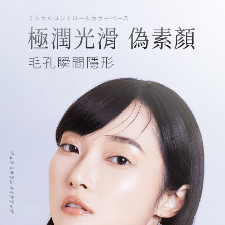
任。
每筆NT$130，滿NT$2,500(含以上)免運費
４．使用「AFTEE先享後付」時，將依據個別帳號之用戶狀況，依本公司即
時審查核予不同之上限額度；若仍有額度不足之情形，本公司將視審查結果
海外宅配
查看運費
請求用戶進行身份認證。
５．嚴禁一人註冊多個帳號或使用他人資訊註冊。若發現惡意使用之情形，
恩沛科技股份有限公司將有權停止該用戶之使用額度並採取法律行動。