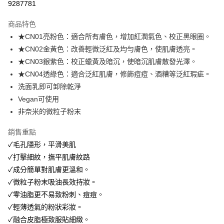
9287781
3 期 0 利率 每期
NT$83
21家銀行
商品特色
合作金庫商業銀行
第一商業銀行
超商取貨付款
★CN01亮粉色：適合所有膚色，增加紅潤氣色、校正黑眼圈。
華南商業銀行
彰化商業銀行
★CN02金黃色：改善輕微泛紅及均勻膚色，使肌膚透亮。
LINE Pay
上海商業儲蓄銀行
台北富邦商業銀行
國泰世華商業銀行
兆豐國際商業銀行
★CN03銀紫色：校正蠟黃及暗沉，使暗沉肌膚散發光澤。
Apple Pay
臺灣中小企業銀行
台中商業銀行
★CN04透綠色：適合泛紅肌膚，修飾痘痘、酒糟等泛紅瑕疵。
匯豐（台灣）商業銀行
華泰商業銀行
洗面乳即可卸除乾淨
悠遊付
聯邦商業銀行
遠東國際商業銀行
Vegan可使用
元大商業銀行
永豐商業銀行
Google Pay
非奈米的微粒子粉末
玉山商業銀行
星展（台灣）商業銀行
台新國際商業銀行
中國信託商業銀行
全盈+PAY
銷售重點
台灣樂天信用卡公司
大哥付你分期
✓毛孔隱形，平滑美肌
相關說明
✓打擊細紋，撫平肌膚紋路
【大哥付你分期使用說明】
✓成分簡單對肌膚更溫和。
AFTEE先享後付
1.本服務由台灣大哥大提供，台灣大哥大用戶可立即使用無須另外申請。
✓微粒子粉末吸油長效持妝。
2.付款方式選擇「大哥付你分期」，訂單成立後會自動跳轉到大哥付的交易
相關說明
流程，驗證手機門號後，選擇欲分期的期數、繳款截止日，確認付款後即完
✓零油脂更不易致粉刺、痘痘。
【關於「AFTEE先享後付」】
成交易。
ATM付款
✓輕薄透氣的粉狀彩妝。
AFTEE先享後付是「在收到商品之後才付款」的支付方式。 讓您購物簡單
3.實際核准額度、可分期數及費用金額請依後續交易確認頁面所載為準。
便利好安心！
✓融合皮脂極致服貼細緻。
4.訂單成立30分鐘內，如未前往確認交易或遇審核未通過，訂單將自動取